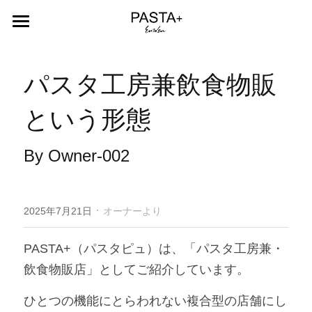
Home
パスタ工房兼飲食物販
Menu
という形態
About
Contact
By Owner-002
Recruit
·
Blog+
2025年7月21日
オーナーより
Instagram
PASTA+（パスタピュ）は、「パスタ工房兼・
飲食物販店」としてご紹介しています。
検索
ひとつの機能にとらわれない複合型の店舗にし
日本語