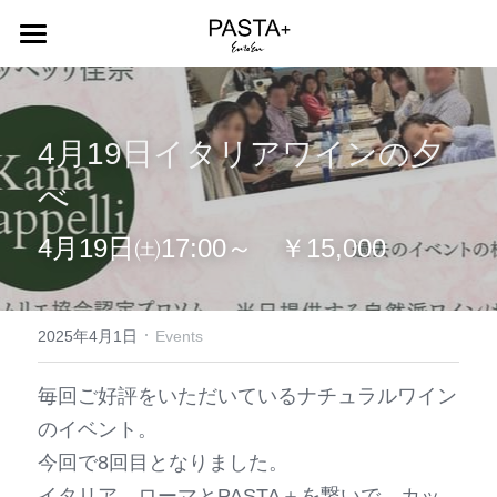
Home
Menu
4月19日イタリアワインの夕
About
べ 
Contact
4月19日㈯17:00～　￥15,000
Recruit
·
Blog+
2025年4月1日
Events
Instagram
毎回ご好評をいただいているナチュラルワイン
のイベント。
検索
今回で8回目となりました。
日本語
イタリア、ローマとPASTA＋を繋いで、カッ